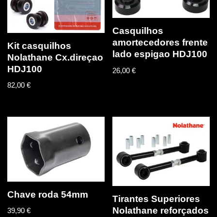
Casquilhos
amortecedores frente
Kit casquilhos
lado espigao HDJ100
Nolathane Cx.direçao
HDJ100
26,00
€
82,00
€
Chave roda 54mm
Tirantes Superiores
Nolathane reforçados
39,90
€