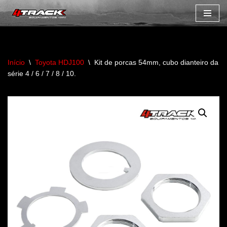
Avançar
para
o
Início
\
Toyota HDJ100
\
Kit de porcas 54mm, cubo dianteiro da
conteúdo
série 4 / 6 / 7 / 8 / 10.