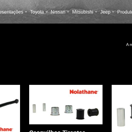
esentações
Toyota
Nissan
Mitsubishi
Jeep
Produt
A m