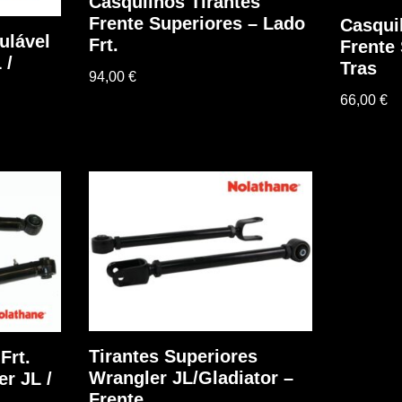
Casquilhos Tirantes
Frente Superiores – Lado
Casqui
ulável
Frt.
Frente
 /
Tras
94,00
€
66,00
€
Tirantes Superiores
Frt.
Wrangler JL/Gladiator –
r JL /
Frente