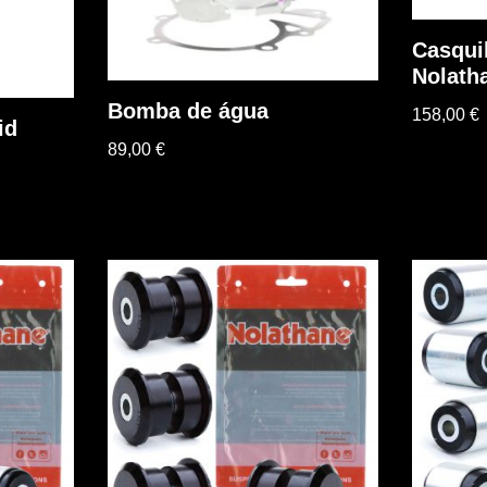
Casquil
Nolath
Bomba de água
158,00
€
id
89,00
€