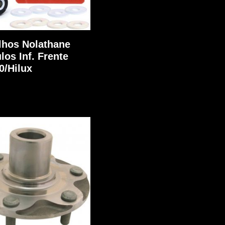
lhos Nolathane
los Inf. Frente
0/Hilux