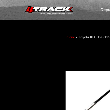
Repr
Avançar
para
o
conteúdo
Início
\
Toyota KDJ 120/12