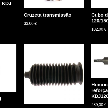
. KDJ
Cruzeta transmissão
Cubo d
120/15
33,00
€
102,00
€
Homoci
reforç
KDJ120
d
289,00
€