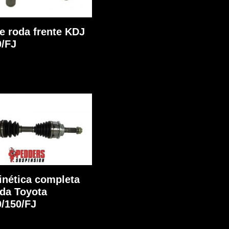
e roda frente KDJ
0/FJ
nética completa
ada Toyota
/150/FJ