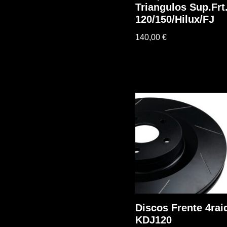
Triangulos Sup.Frt
120/150/Hilux/FJ
140,00
€
Discos Frente 4rai
KDJ120