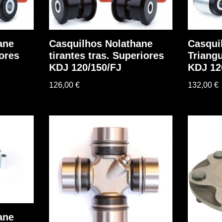
ane
Casquilhos Nolathane
Casqui
iores
tirantes tras. Superiores
Triangu
KDJ 120/150/FJ
KDJ 12
126,00
€
132,00
€
ane