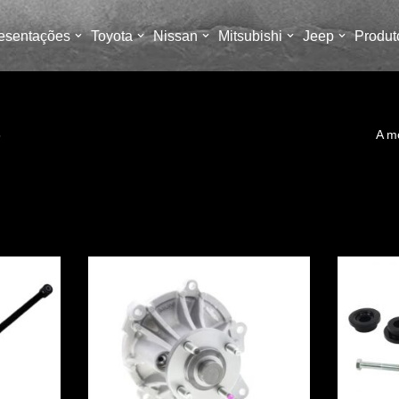
esentações
Toyota
Nissan
Mitsubishi
Jeep
Produt
5
A m