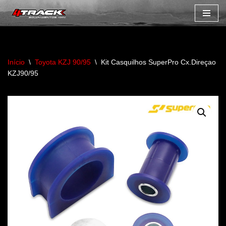
Avançar
para
o
Início
\
Toyota KZJ 90/95
\
Kit Casquilhos SuperPro Cx.Direçao
conteúdo
KZJ90/95