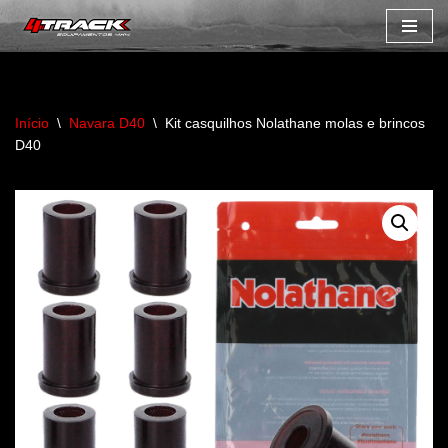
Avançar
para
o
Início
\
Navara D40
\
Kit casquilhos Nolathane molas e brincos
conteúdo
D40