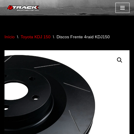
Avançar
para
o
Início
\
Toyota KDJ 150
\
Discos Frente 4raid KDJ150
conteúdo