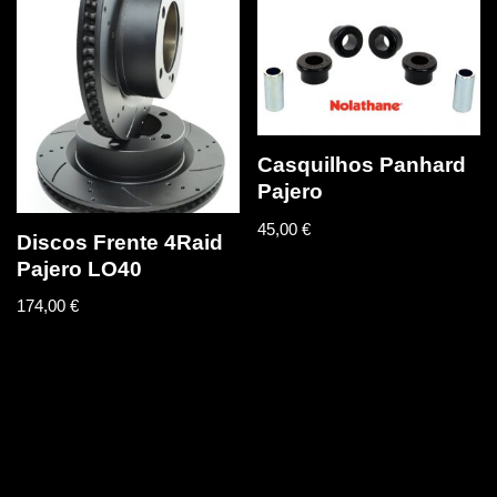
Casquilhos Panhard
Pajero
45,00
€
Discos Frente 4Raid
Pajero LO40
174,00
€
Neve
| Criado com
WordPress