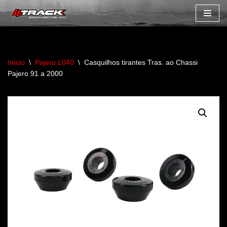
Avançar
para
o
Início
\
Pajero L040
\
Casquilhos tirantes Tras. ao Chassi
conteúdo
Pajero 91 a 2000