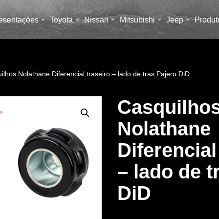
esentações
Toyota
Nissan
Mitsubishi
Jeep
Produt
ilhos Nolathane Diferencial traseiro – lado de tras Pajero DiD
Casquilho
Nolathane
Diferencial
– lado de t
DiD