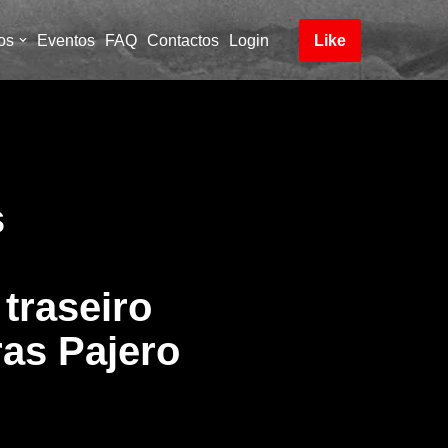
os
Eventos
FAQ
Contactos
Login
Like
s
 traseiro
ras Pajero