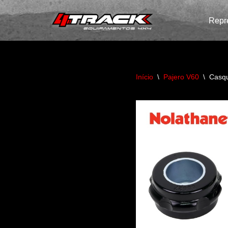
Repr
Avançar
para
o
conteúdo
Início
\
Pajero V60
\
Casqu