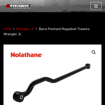
Avançar
para
o
Início
\
Wrangler JL
\
Barra Panhard Regulável Traseira
conteúdo
Wrangler JL