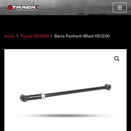
Avançar
para
o
Início
\
Toyota HDJ100
\
Barra Panhard 4Raid HDJ100
conteúdo